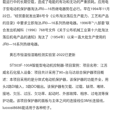
载运行中的长期空载，造成了电能的有功和无功的严重损耗。应用电
子型电动机保护器淘汰JR0—16热继
电器
势在必行。早在1994年11月
22日，*经贸委就发出第6号令《公布淘汰落后生产能力、工艺和产品
的目录》中要求立即淘汰JR0—16系列热继电器。1996年*“八部委”联
合发出机械科（1996）768号文件《关于公布机械工业第十六批淘汰
落后机电产品的通知》淘汰了（1954年）以来一直大批生产使用的
JR0—16系列热继电器。
黄石市
恒温恒湿箱
检测实验室-2022已更新
ST503F-100A智能型电动机控制器-项目案例：项目名称：江苏
威名石化接入设备：项目共计采用了90+台马达综合保护器项目概
述：本项目采用的是分体式电动机保护器，该保护器的功能齐全，用
头2路DI输入，3路DO输出。该保护器有欠载、过载、缺项、堵转、
接地、欠压、过压、欠功率、起动时、外部故障、相序、过电流等保
护功能。该项目保护器的面板与主体之间的连接线位3M长连接线，
luoxxst8686能适用于各种柜子。