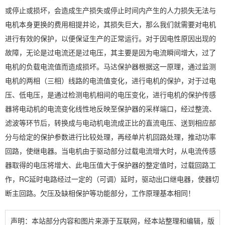
或停止或损坏，会造成生产损失或停止时间内产生的人力损失无法与
电机本身更换的费用相提并论，其损失巨大，那么我们就需要对电机
进行有效的保护，以便保证生产的正常运行。对于因电性原因出现的
故障，无论是过电流还是过电压，其主要是因为电流瞬间增大，过了
电机的负载电流值而造成损坏。马达保护器根据这一原理，通过监测
电机的两相（三相）线路的电流值变化，进行电机的保护，对于过电
压、低电压，是通过检测电机相间的电压变化，进行电机的保护传感
器将电动机的电流变化线性地反映至保护器的采样端口，经过整流、
滤波等环节后，转换成与电动机电流成正比的直流电压、送到相应部
分与给定的保护参数进行比较处理，再经单片机回路处理，推动功率
回路，使继电器。当电机由于驱动部分过载电流增大时，从电流传感
器取得的电压将增大、此电压值大于保护器的整定值时，过载回路工
作，RC延时电路经过一定的（可调）延时，驱动出口继电器，使器切
断主回路。欠压及缺相保护等功能部分，工作原理基本相同！
声明：本站部分内容和图片来源于互联网，经本站整理和编辑，版