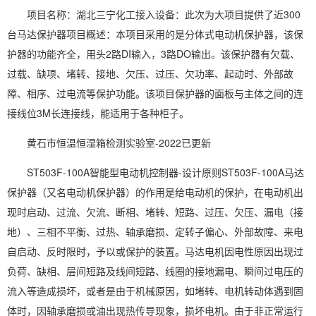
项目名称：湖北三宁化工接入设备：此次为大项目提供了近300
台马达保护器项目概述：本项目采用的是分体式电动机保护器，该保
护器的功能齐全，用头2路DI输入，3路DO输出。该保护器有欠载、
过载、缺项、堵转、接地、欠压、过压、欠功率、起动时、外部故
障、相序、过电流等保护功能。该项目保护器的面板与主体之间的连
接线位3M长连接线，能适用于各种柜子。
黄石市恒温恒湿箱检测实验室-2022已更新
ST503F-100A智能型电动机控制器-设计原则ST503F-100A马达
保护器（又名电动机保护器）的作用是给电动机的保护，在电动机出
现时启动、过流、欠流、断相、堵转、短路、过压、欠压、漏电（接
地）、三相不平衡、过热、轴承磨损、定转子偏心、外部故障、来电
自启动、反时限时，予以或保护的装置。马达电机因电性原因出现过
负荷、缺相、层间短路及线间短路、线圈的接地漏电、瞬间过电压的
流入等造成损坏，或者是由于机械原因，如堵转、电机转动体遇到固
体时，因轴承磨损或油出现热传导现象，损坏电机。由于非正常运行