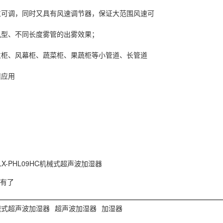
位可调，同时又具有风速调节器，保证大范围风速可
机型、不同长度雾管的出雾效果；
立柜、风幕柜、蔬菜柜、果蔬柜等小管道、长管道
湿
应用
LX-PHL09HC机械式超声波加湿器
有了
械式超声波加湿器
超声波加湿器
加湿器