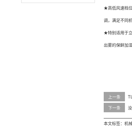
★高低风速档
调，满足不同
★特别适用于
出雾的保鲜
加
上一条
T
下一条
没
本文标签：
机